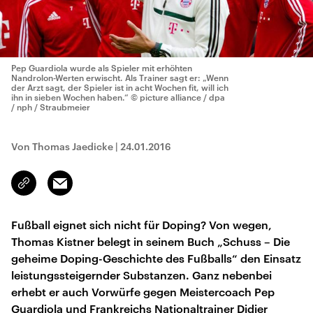
Pep Guardiola wurde als Spieler mit erhöhten
Nandrolon-Werten erwischt. Als Trainer sagt er: „Wenn
der Arzt sagt, der Spieler ist in acht Wochen fit, will ich
ihn in sieben Wochen haben.“
© picture alliance / dpa
/ nph / Straubmeier
Von Thomas Jaedicke
|
24.01.2016
Email
Link
kopieren/teilen
Fußball eignet sich nicht für Doping? Von wegen,
Thomas Kistner belegt in seinem Buch „Schuss – Die
geheime Doping-Geschichte des Fußballs“ den Einsatz
leistungssteigernder Substanzen. Ganz nebenbei
erhebt er auch Vorwürfe gegen Meistercoach Pep
Guardiola und Frankreichs Nationaltrainer Didier