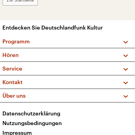
Entdecken Sie Deutschlandfunk Kultur
Programm
Vorschau und Rückschau
Hören
Sendungen und Podcasts
Livestream
Service
Musikliste
Frequenzen (UKW + DAB+)
FAQ
Kontakt
Kakadu – Das Kinderprogramm
Apps
Archiv
Hörerservice
Über uns
Newsletter
Social Media
Deutschlandradio
RSS
Datenschutzerklärung
Presse
Veranstaltungen
Nutzungsbedingungen
Karriere
Impressum