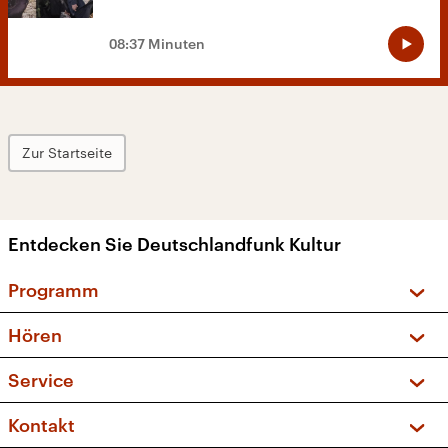
08:37 Minuten
Zur Startseite
Entdecken Sie Deutschlandfunk Kultur
Programm
Vorschau und Rückschau
Hören
Sendungen und Podcasts
Livestream
Service
Musikliste
Frequenzen (UKW + DAB+)
FAQ
Kontakt
Kakadu – Das Kinderprogramm