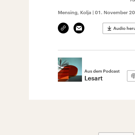
Po
Mensing, Kolja
|
01. November 20
Link
Email
Audio her
kopieren/teilen
Aus dem Podcast
Lesart