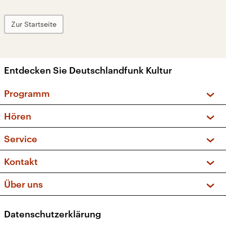
Zur Startseite
Entdecken Sie Deutschlandfunk Kultur
Programm
Vorschau und Rückschau
Hören
Sendungen und Podcasts
Livestream
Service
Musikliste
Frequenzen (UKW + DAB+)
FAQ
Kontakt
Kakadu – Das Kinderprogramm
Apps
Archiv
Hörerservice
Über uns
Newsletter
Social Media
Deutschlandradio
RSS
Datenschutzerklärung
Presse
Veranstaltungen