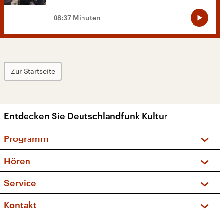
08:37 Minuten
Zur Startseite
Entdecken Sie Deutschlandfunk Kultur
Programm
Vorschau und Rückschau
Hören
Sendungen und Podcasts
Livestream
Service
Musikliste
Frequenzen (UKW + DAB+)
FAQ
Kontakt
Kakadu – Das Kinderprogramm
Apps
Archiv