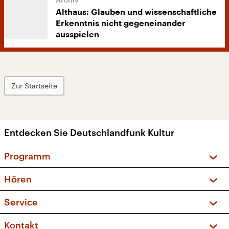
Althaus: Glauben und wissenschaftliche
Erkenntnis nicht gegeneinander
ausspielen
Zur Startseite
Entdecken Sie Deutschlandfunk Kultur
Programm
Vorschau und Rückschau
Hören
Sendungen und Podcasts
Livestream
Service
Musikliste
Frequenzen (UKW + DAB+)
FAQ
Kontakt
Kakadu – Das Kinderprogramm