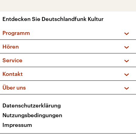
Entdecken Sie Deutschlandfunk Kultur
Programm
Vorschau und Rückschau
Hören
Sendungen und Podcasts
Livestream
Service
Musikliste
Frequenzen (UKW + DAB+)
FAQ
Kontakt
Kakadu – Das Kinderprogramm
Apps
Archiv
Hörerservice
Über uns
Newsletter
Social Media
Deutschlandradio
RSS
Datenschutzerklärung
Presse
Veranstaltungen
Nutzungsbedingungen
Karriere
Impressum
Transparenz