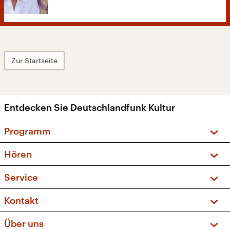
Zur Startseite
Entdecken Sie Deutschlandfunk Kultur
Programm
Vorschau und Rückschau
Hören
Sendungen und Podcasts
Livestream
Service
Musikliste
Frequenzen (UKW + DAB+)
FAQ
Kontakt
Kakadu – Das Kinderprogramm
Apps
Archiv
Hörerservice
Über uns
Newsletter