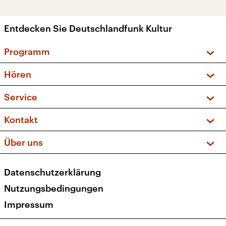
Entdecken Sie Deutschlandfunk Kultur
Programm
Vorschau und Rückschau
Hören
Sendungen und Podcasts
Livestream
Service
Musikliste
Frequenzen (UKW + DAB+)
FAQ
Kontakt
Kakadu – Das Kinderprogramm
Apps
Archiv
Hörerservice
Über uns
Newsletter
Social Media
Deutschlandradio
RSS
Datenschutzerklärung
Presse
Veranstaltungen
Nutzungsbedingungen
Karriere
Impressum
Transparenz
Korrekturen und Richtigstellungen