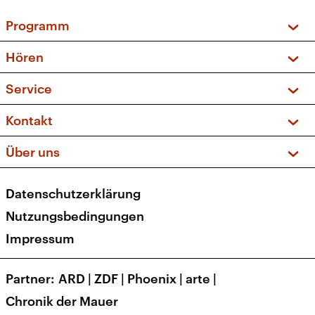
Programm
Vorschau und Rückschau
Hören
Sendungen und Podcasts
Livestream
Service
Musikliste
Frequenzen (UKW + DAB+)
FAQ
Kontakt
Kakadu – Das Kinderprogramm
Apps
Archiv
Hörerservice
Über uns
Newsletter
Social Media
Deutschlandradio
RSS
Datenschutzerklärung
Presse
Veranstaltungen
Nutzungsbedingungen
Karriere
Impressum
Transparenz
Korrekturen und Richtigstellungen
Partner
ARD
|
ZDF
|
Phoenix
|
arte
|
Barrierefreiheit
Chronik der Mauer