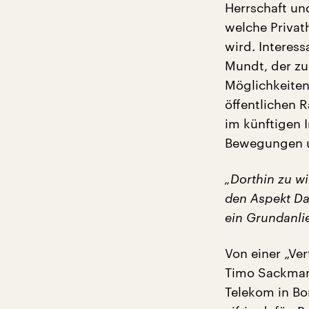
Herrschaft un
welche Privath
wird. Interes
Mundt, der zu
Möglichkeiten
öffentlichen 
im künftigen I
Bewegungen u
„Dorthin zu w
den Aspekt Da
ein Grundanli
Von einer „Ve
Timo Sackmann
Telekom in Bo