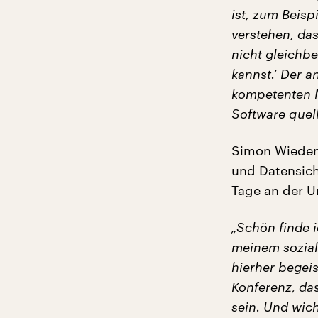
ist, zum Beisp
verstehen, das
nicht gleichbe
kannst.‘ Der a
kompetenten M
Software quell
Simon Wiedem
und Datensich
Tage an der U
„Schön finde i
meinem sozial
hierher begeis
Konferenz, das
sein. Und wic