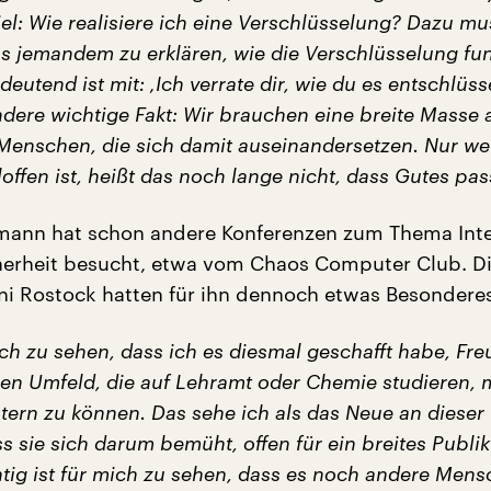
iel: Wie realisiere ich eine Verschlüsselung? Dazu m
s jemandem zu erklären, wie die Verschlüsselung fun
deutend ist mit: ‚Ich verrate dir, wie du es entschlüss
ndere wichtige Fakt: Wir brauchen eine breite Masse 
enschen, die sich damit auseinandersetzen. Nur wei
offen ist, heißt das noch lange nicht, dass Gutes pass
ann hat schon andere Konferenzen zum Thema Inte
erheit besucht, etwa vom Chaos Computer Club. Di
ni Rostock hatten für ihn dennoch etwas Besonderes
ch zu sehen, dass ich es diesmal geschafft habe, Fr
en Umfeld, die auf Lehramt oder Chemie studieren, 
tern zu können. Das sehe ich als das Neue an dieser
s sie sich darum bemüht, offen für ein breites Publi
htig ist für mich zu sehen, dass es noch andere Men