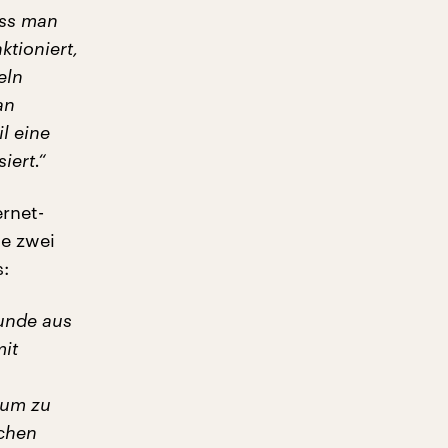
uss man
ktioniert,
eln
an
l eine
iert.“
rnet-
e zwei
:
eunde aus
mit
kum zu
schen