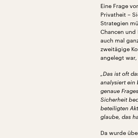
Eine Frage v
Privatheit – S
Strategien mü
Chancen und P
auch mal ganz
zweitägige Kon
angelegt war,
„Das ist oft d
analysiert ei
genaue Frages
Sicherheit be
beteiligten Ak
glaube, das ha
Da wurde über