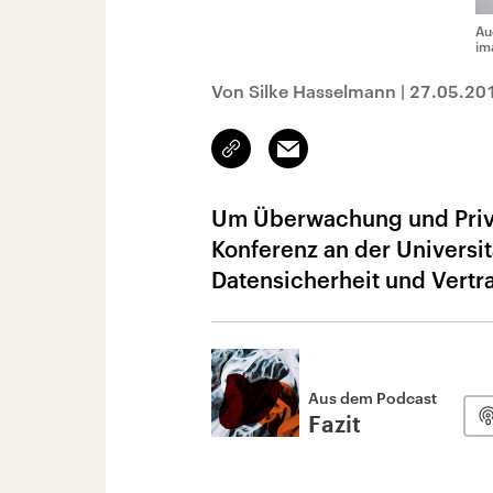
Au
im
Von Silke Hasselmann
|
27.05.20
Link
Email
kopieren/teilen
Um Überwachung und Priva
Konferenz an der Universi
Datensicherheit und Vertra
Aus dem Podcast
Fazit