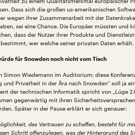
 Privatheit zu einem Qualitätsmerkmal europäischer 
sen. Dass sich die großen us-amerikanischen Softw
ter wegen ihrer Zusammenarbeit mit der Datenkrak
 haben, sei eine Chance. Die Europäer müssten und 
hen, dass der Nutzer ihrer Produkte und Dienstleis
n bestimmt, wer welche seiner privaten Daten erhält.
ürde für Snowden noch nicht vom Tisch
h Simon Wiedemann im Auditorium; diese Konferen
und Privatheit in der Ära nach Snowden“ soll ja ei
ent der technischen Informatik spricht von „Lüge 2.
hmen gegenwärtig mit ihren Sicherheitsverspreche
den. Später in der Pause erklärt er sich genauer:
öglichkeit, das Vertrauen zu schaffen, besteht für mi
en Schritt offenzulegen, was der Hintergrund des 