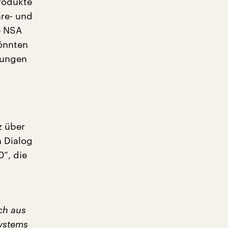
Produkte
are- und
e NSA
könnten
tungen
z über
n Dialog
0“, die
n
ch aus
Systems