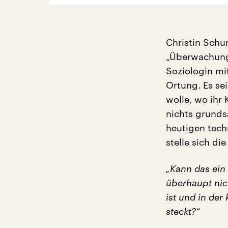
Christin Schu
„Überwachung“
Soziologin mi
Ortung. Es se
wolle, wo ihr
nichts grunds
heutigen tec
stelle sich die
„Kann das ei
überhaupt nic
ist und in de
steckt?“