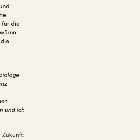
 und
che
für die
 wären
 die
oziologe
anz
nen
en und ich
 Zukunft: