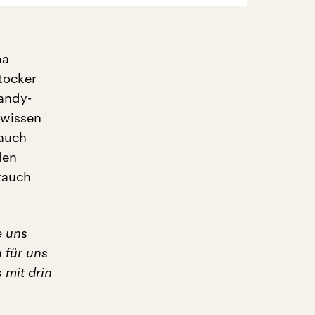
ma
tocker
andy-
 wissen
 auch
den
rauch
e uns
 für uns
 mit drin