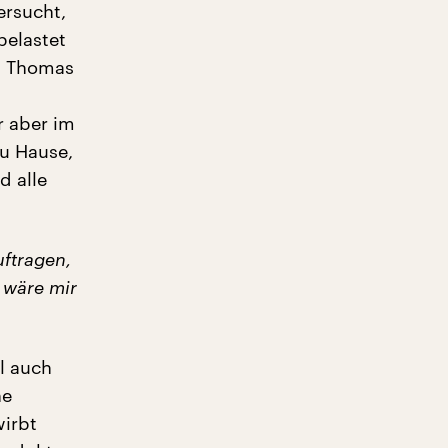
ersucht,
belastet
r. Thomas
r aber im
zu Hause,
d alle
uftragen,
 wäre mir
l auch
he
wirbt