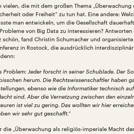
on vielen, die mit dem großen Thema „Überwachung
icherheit oder Freiheit“ zu tun hat. Eine andere: Wel
sste man entwickeln, um die Gesellschaft dauerhaft 
robleme von Big Data zu interessieren? Antworten
 schön, fand Christin Schumacher und organisierte
ferenz in Rostock, die ausdrücklich interdisziplinär
 denn:
as Problem: Jeder forscht in seiner Schublade. Der S
n bisschen herum. Die Rechtswissenschaftler haben g
tellungen, ebenso wie die Informatiker technisch auf
dacht sind. Aber die Vernetzung zwischen den einzel
teuren ist viel zu gering. Das wollten wir hier erreich
ben wir sehr gut geschafft.“
 die „Überwachung als religiös-imperiale Macht der