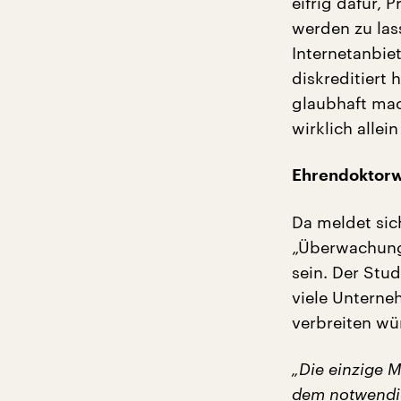
eifrig dafür,
werden zu las
Internetanbie
diskreditiert
glaubhaft mac
wirklich allei
Ehrendoktorw
Da meldet sic
„Überwachung 
sein. Der Stud
viele Unterne
verbreiten wür
„Die einzige M
dem notwendig