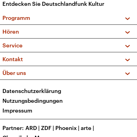
Entdecken Sie Deutschlandfunk Kultur
Programm
Vorschau und Rückschau
Hören
Sendungen und Podcasts
Livestream
Service
Musikliste
Frequenzen (UKW + DAB+)
FAQ
Kontakt
Kakadu – Das Kinderprogramm
Apps
Archiv
Hörerservice
Über uns
Newsletter
Social Media
Deutschlandradio
RSS
Datenschutzerklärung
Presse
Veranstaltungen
Nutzungsbedingungen
Karriere
Impressum
Transparenz
Korrekturen und Richtigstellungen
Partner
ARD
|
ZDF
|
Phoenix
|
arte
|
Barrierefreiheit