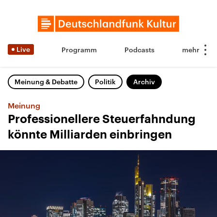
Live
Programm
Podcasts
Meinung & Debatte
Politik
Archiv
Meinung
Professionellere Steuerfahndung
könnte Milliarden einbringen