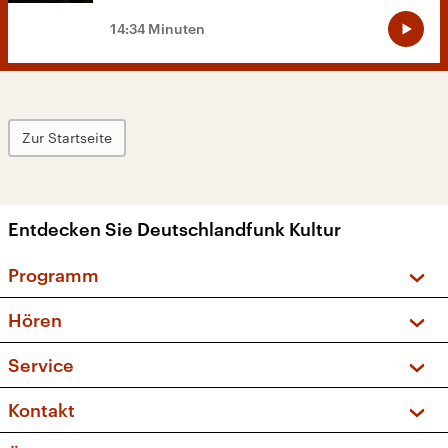
14:34 Minuten
Zur Startseite
Entdecken Sie Deutschlandfunk Kultur
Programm
Vorschau und Rückschau
Hören
Sendungen und Podcasts
Livestream
Service
Musikliste
Frequenzen (UKW + DAB+)
FAQ
Kontakt
Kakadu – Das Kinderprogramm
Apps
Archiv
Hörerservice