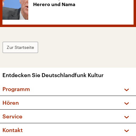
Herero und Nama
Zur Startseite
Entdecken Sie Deutschlandfunk Kultur
Programm
Vorschau und Rückschau
Hören
Sendungen und Podcasts
Livestream
Service
Musikliste
Frequenzen (UKW + DAB+)
FAQ
Kontakt
Kakadu – Das Kinderprogramm