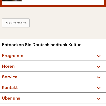
Zur Startseite
Entdecken Sie Deutschlandfunk Kultur
Programm
Vorschau und Rückschau
Hören
Sendungen und Podcasts
Livestream
Service
Musikliste
Frequenzen (UKW + DAB+)
FAQ
Kontakt
Kakadu – Das Kinderprogramm
Apps
Archiv
Hörerservice
Über uns
Newsletter
Social Media