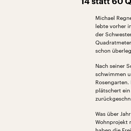
14 statt 60
Michael Regne
lebte vorher 
der Schweste
Quadratmetern
schon überleg
Nach seiner S
schwimmen und
Rosengarten. 
plätschert ei
zurückgeschni
Was über Jahrh
Wohnprojekt m
haben die Fre