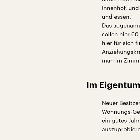
Innenhof, un
und essen.“
Das sogenannt
sollen hier 6
hier für sich
Anziehungskra
man im Zimmer
Im Eigentum
Neuer Besitze
Wohnungs-Ge
ein gutes Jah
auszuprobieren