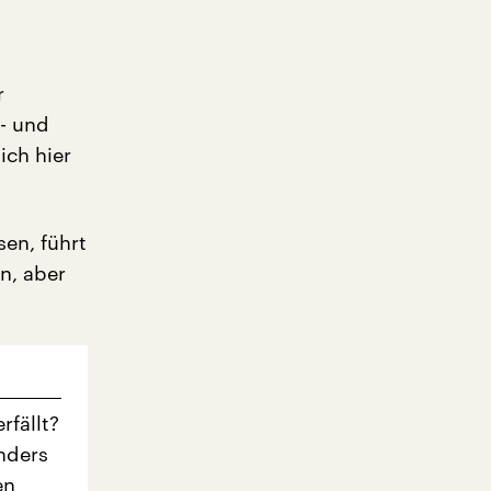
r
- und
ich hier
sen, führt
n, aber
fällt?
onders
en