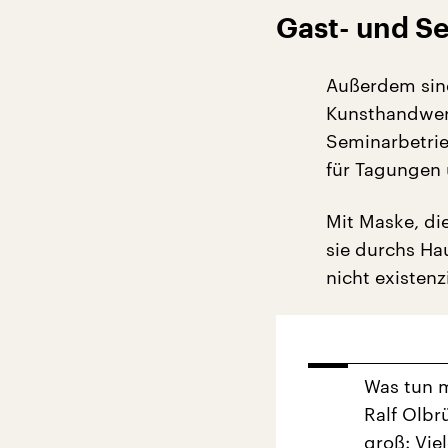
Gast- und Se
Außerdem sind
Kunsthandwer
Seminarbetrie
für Tagungen 
Mit Maske, di
sie durchs Ha
nicht existenz
Was tun m
Ralf Olbr
groß: Vie