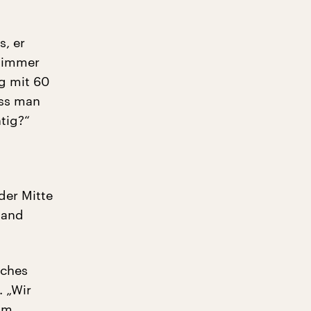
s, er
 Zimmer
g mit 60
uss man
tig?“
der Mitte
mand
iches
 „Wir
 im