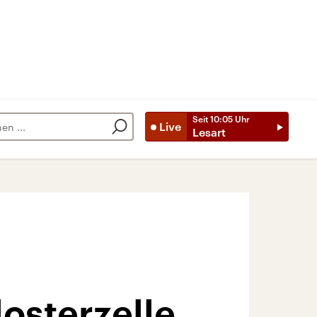
Seit
10:05
Uhr
Live
Lesart
osterzelle