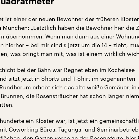
 Quadratmeter
t ist einer der neuen Bewohner des früheren Kloster
in München: „Letztlich haben die Bewohner hier die
rn übernommen. Wenn man dann aus einer Wohnun
 hierher – bei mir sind's jetzt um die 14 – zieht, m
en, was bringt man mit, was ist einem wirklich wich
chicht bei der Bahn war Regnet eben im Kochelsee
 sitzt jetzt in Shorts und T-Shirt im sogenannten
Rundherum erhebt sich das alte weiße Gemäuer, in 
n Brunnen, die Rosensträucher hat schon länger nie
tten.
underte ein Kloster war, ist jetzt ein gemeinschaftl
it Coworking-Büros, Tagungs- und Seminarbetrieb.
iflächen, den Garten vorne an der Rosenpforte, hier