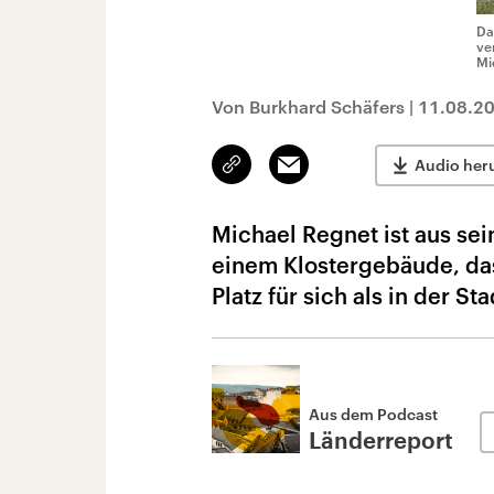
Da
ve
Mi
Von Burkhard Schäfers
|
11.08.2
Link
Email
Audio her
kopieren/teilen
Michael Regnet ist aus se
einem Klostergebäude, das
Platz für sich als in der S
Aus dem Podcast
Länderreport