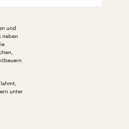
en und
s neben
ie
rchen,
iktbeuern
 lahmt,
ern unter