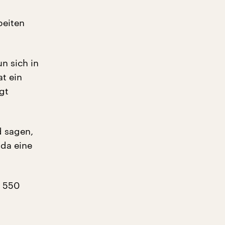
beiten
n sich in
t ein
gt
d sagen,
da eine
d 550