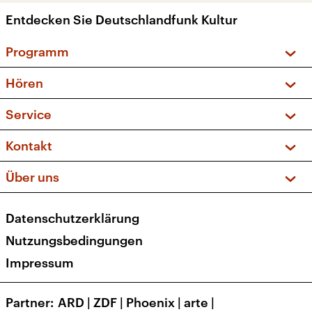
Entdecken Sie Deutschlandfunk Kultur
Programm
Vorschau und Rückschau
Hören
Sendungen und Podcasts
Livestream
Service
Musikliste
Frequenzen (UKW + DAB+)
FAQ
Kontakt
Kakadu – Das Kinderprogramm
Apps
Archiv
Hörerservice
Über uns
Newsletter
Social Media
Deutschlandradio
RSS
Datenschutzerklärung
Presse
Veranstaltungen
Nutzungsbedingungen
Karriere
Impressum
Transparenz
Korrekturen und Richtigstellungen
Partner
ARD
|
ZDF
|
Phoenix
|
arte
|