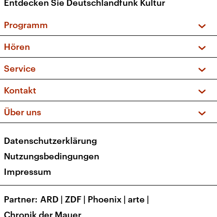
Entdecken Sie Deutschlandfunk Kultur
Programm
Vorschau und Rückschau
Hören
Sendungen und Podcasts
Livestream
Service
Musikliste
Frequenzen (UKW + DAB+)
FAQ
Kontakt
Kakadu – Das Kinderprogramm
Apps
Archiv
Hörerservice
Über uns
Newsletter
Social Media
Deutschlandradio
RSS
Datenschutzerklärung
Presse
Veranstaltungen
Nutzungsbedingungen
Karriere
Impressum
Transparenz
Korrekturen und Richtigstellungen
Partner
ARD
|
ZDF
|
Phoenix
|
arte
|
Barrierefreiheit
Chronik der Mauer