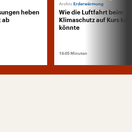
Erderwärmung
ösungen heben
Wie die Luftfahrt beim
t ab
Klimaschutz auf Kurs k
könnte
14:05 Minuten