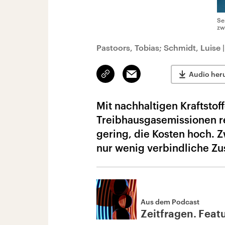
Se
zw
Pastoors, Tobias; Schmidt, Luise
Link
Email
Audio her
kopieren/teilen
Mit nachhaltigen Kraftstoff
Treibhausgasemissionen re
gering, die Kosten hoch. Z
nur wenig verbindliche Zu
Aus dem Podcast
Zeitfragen. Feat