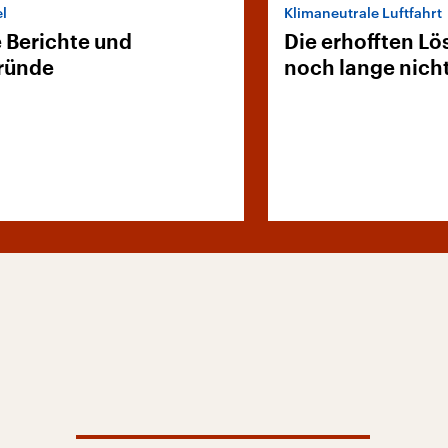
l
Klimaneutrale Luftfahrt
e Berichte und
Die erhofften L
ründe
noch lange nich