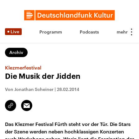
Live
Programm
Podcasts
Archiv
Klezmerfestival
Die Musik der Jidden
Von Jonathan Scheiner
|
28.02.2014
Email
Link
kopieren/teilen
Das Klezmer Festival Fürth steht vor der Tür. Die Stars
der Szene werden neben hochklassigen Konzerten
auch Workshops geben. Worin liegt die Faszination der