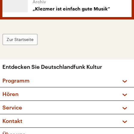
„Klezmer ist einfach gute Musik“
Zur Startseite
Entdecken Sie Deutschlandfunk Kultur
Programm
Vorschau und Rückschau
Hören
Sendungen und Podcasts
Livestream
Service
Musikliste
Frequenzen (UKW + DAB+)
FAQ
Kontakt
Kakadu – Das Kinderprogramm
Apps
Archiv
Hörerservice