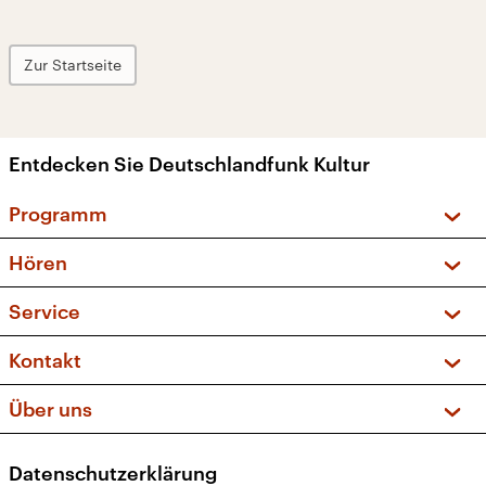
Zur Startseite
Entdecken Sie Deutschlandfunk Kultur
Programm
Vorschau und Rückschau
Hören
Sendungen und Podcasts
Livestream
Service
Musikliste
Frequenzen (UKW + DAB+)
FAQ
Kontakt
Kakadu – Das Kinderprogramm
Apps
Archiv
Hörerservice
Über uns
Newsletter
Social Media
Deutschlandradio
RSS
Datenschutzerklärung
Presse