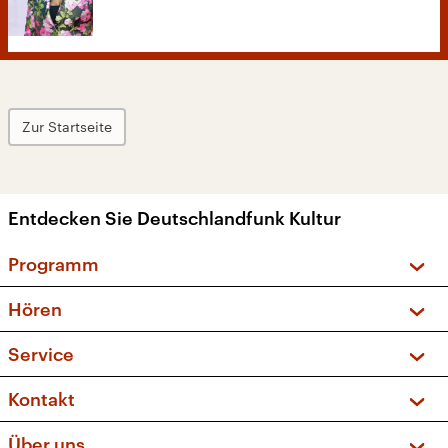
Zur Startseite
Entdecken Sie Deutschlandfunk Kultur
Programm
Vorschau und Rückschau
Hören
Sendungen und Podcasts
Livestream
Service
Musikliste
Frequenzen (UKW + DAB+)
FAQ
Kontakt
Kakadu – Das Kinderprogramm
Apps
Archiv
Hörerservice
Über uns