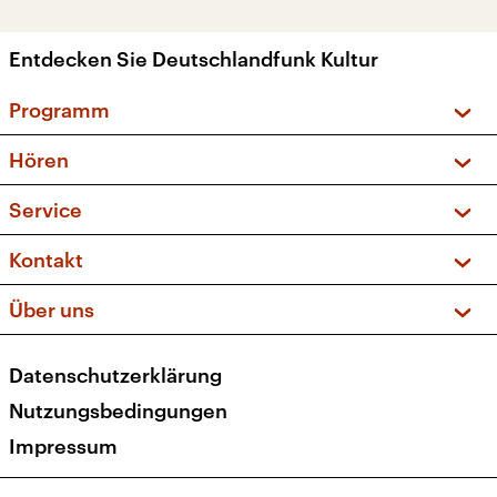
Entdecken Sie Deutschlandfunk Kultur
Programm
Vorschau und Rückschau
Hören
Sendungen und Podcasts
Livestream
Service
Musikliste
Frequenzen (UKW + DAB+)
FAQ
Kontakt
Kakadu – Das Kinderprogramm
Apps
Archiv
Hörerservice
Über uns
Newsletter
Social Media
Deutschlandradio
RSS
Datenschutzerklärung
Presse
Veranstaltungen
Nutzungsbedingungen
Karriere
Impressum
Transparenz
Korrekturen und Richtigstellungen