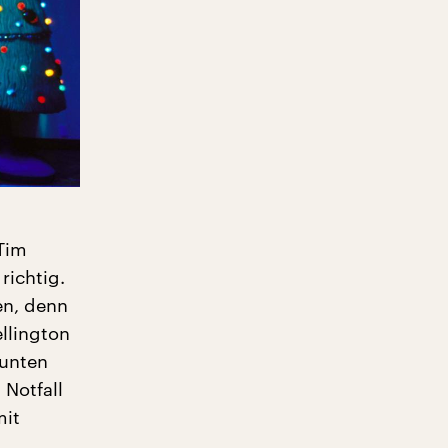
Tim
richtig.
en, denn
ellington
bunten
Notfall
mit