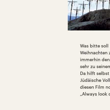
Was bitte sol
Weihnachten z
immerhin den 
sehr zu seine
Da hilft selbs
Jüdäische Volk
diesen Film n
„Always look o