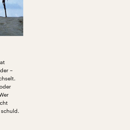
at
der –
hselt.
 oder
 Wer
cht
r schuld.