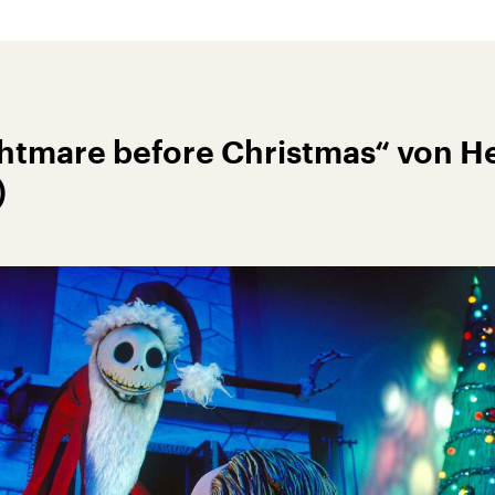
ghtmare before Christmas“ von H
)