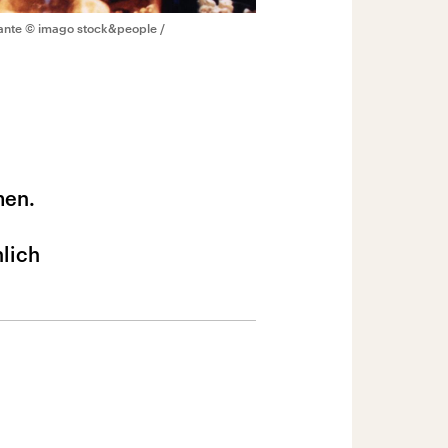
ante
© imago stock&people /
men.
hlich