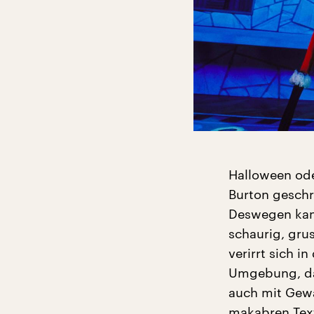
Halloween ode
Burton geschr
Deswegen kann
schaurig, grus
verirrt sich i
Umgebung, das
auch mit Gewa
makabren Text