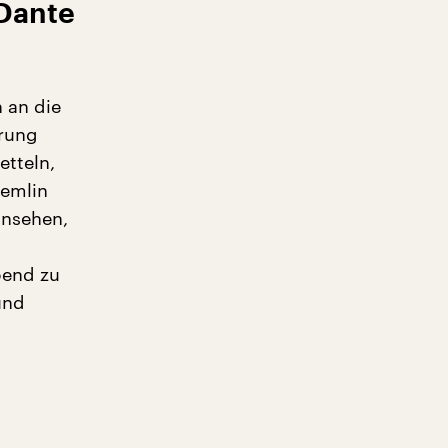
 Dante
h an die
hrung
etteln,
remlin
ansehen,
bend zu
und