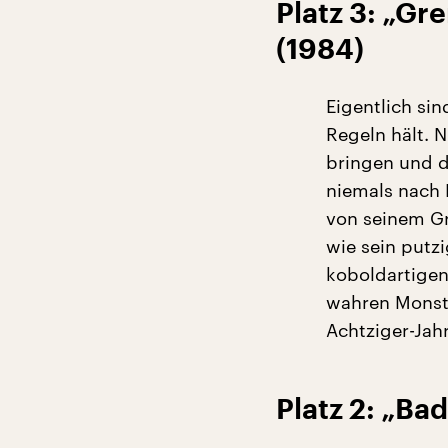
Platz 3: „Gr
(1984)
Eigentlich sin
Regeln hält. 
bringen und d
niemals nach M
von seinem Gr
wie sein putz
koboldartigen
wahren Monste
Achtziger-Ja
Platz 2: „Ba