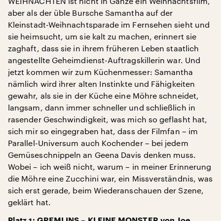
WEIHNACHTEN ist nicht in Gänze ein Weihnachtsfilm,
aber als der üble Bursche Samantha auf der
Kleinstadt-Weihnachtsparade im Fernsehen sieht und
sie heimsucht, um sie kalt zu machen, erinnert sie
zaghaft, dass sie in ihrem früheren Leben staatlich
angestellte Geheimdienst-Auftragskillerin war. Und
jetzt kommen wir zum Küchenmesser: Samantha
nämlich wird ihrer alten Instinkte und Fähigkeiten
gewahr, als sie in der Küche eine Möhre schneidet,
langsam, dann immer schneller und schließlich in
rasender Geschwindigkeit, was mich so geflasht hat,
sich mir so eingegraben hat, dass der Filmfan – im
Parallel-Universum auch Kochender – bei jedem
Gemüseschnippeln an Geena Davis denken muss.
Wobei – ich weiß nicht, warum – in meiner Erinnerung
die Möhre eine Zucchini war, ein Missverständnis, was
sich erst gerade, beim Wiederanschauen der Szene,
geklärt hat.
Platz 1: GREMLINS – KLEINE MONSTER von Joe