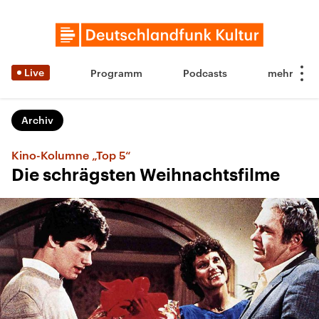
Live
Programm
Podcasts
Archiv
Kino-Kolumne „Top 5“
Die schrägsten Weihnachtsfilme