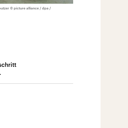
putzer
© picture alliance / dpa /
chritt
.