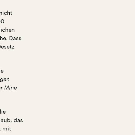
nicht
00
lichen
he. Dass
Gesetz
ie
egen
er Mine
die
Staub, das
t mit