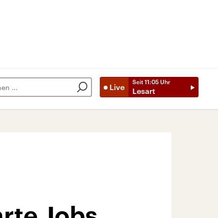
Seit
11:05
Uhr
Live
Lesart
arte Jobs