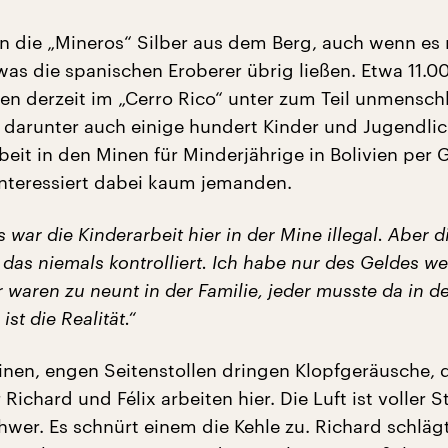
en die „Mineros“ Silber aus dem Berg, auch wenn es 
 was die spanischen Eroberer übrig ließen. Etwa 11.0
en derzeit im „Cerro Rico“ unter zum Teil unmensch
darunter auch einige hundert Kinder und Jugendlic
beit in den Minen für Minderjährige in Bolivien per 
 interessiert dabei kaum jemanden.
war die Kinderarbeit hier in der Mine illegal. Aber d
 das niemals kontrolliert. Ich habe nur des Geldes w
r waren zu neunt in der Familie, jeder musste da in d
ist die Realität.“
inen, engen Seitenstollen dringen Klopfgeräusche, 
Richard und Félix arbeiten hier. Die Luft ist voller 
hwer. Es schnürt einem die Kehle zu. Richard schläg