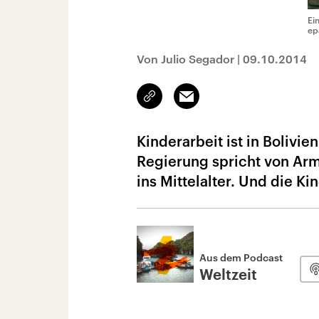
Ei
ep
Von Julio Segador
|
09.10.2014
Link
Email
kopieren/teilen
Kinderarbeit ist in Bolivi
Regierung spricht von Arm
ins Mittelalter. Und die Ki
Aus dem Podcast
Weltzeit