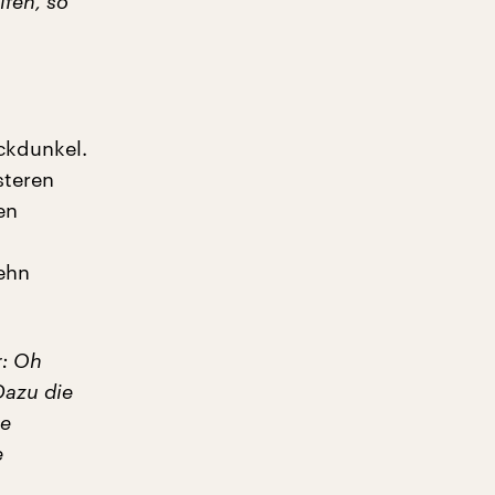
lfen, so
ckdunkel.
steren
en
zehn
r: Oh
Dazu die
ie
e