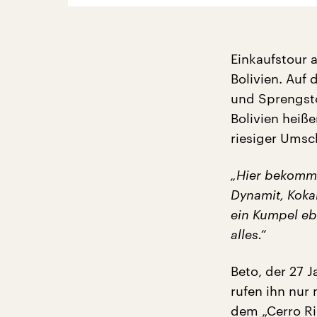
Einkaufstour a
Bolivien. Auf
und Sprengstof
Bolivien heiße
riesiger Umsc
„Hier bekomms
Dynamit, Koka
ein Kumpel ebe
alles.“
Beto, der 27 J
rufen ihn nur
dem „Cerro Ric