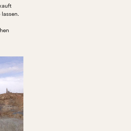
kauft
 lassen.
chen