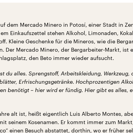
uf dem Mercado Minero in Potosí, einer Stadt in Zen
 dem Einkaufszettel stehen Alkohol, Limonaden, Koka
f. Kleine Geschenke für die Mineros, wie die Bergar
n. Der Mercado Minero, der Bergarbeiter-Markt, ist e
hlagsplatz, den Beto immer wieder aufsucht.
t du alles. Sprengstoff, Arbeitskleidung, Werkzeug, 
blätter, Erfrischungsgetränke. Hochprozentigen Alko
n benötigt – hier wird er fündig. Hier gibt es alles, 
ahre alt ist, heißt eigentlich Luis Alberto Montes, abe
 mit seinem Kosenamen. Er kommt immer zum Markt,
o“ einen Besuch abstattet, dorthin, wo er früher se