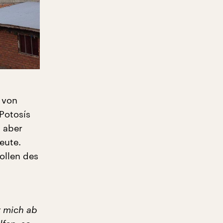
 von
Potosís
m aber
eute.
ollen des
t mich ab