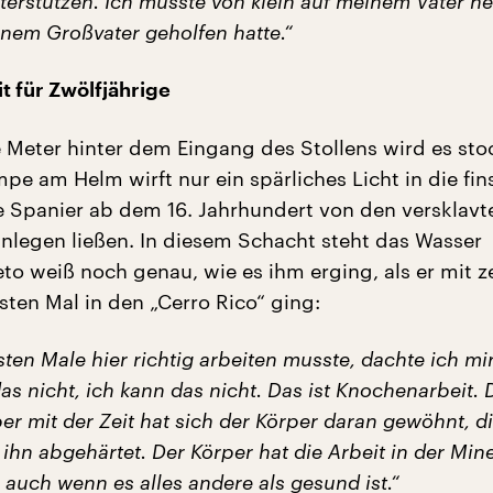
terstützen. Ich musste von klein auf meinem Vater he
inem Großvater geholfen hatte.“
 für Zwölfjährige
Meter hinter dem Eingang des Stollens wird es sto
pe am Helm wirft nur ein spärliches Licht in die fin
e Spanier ab dem 16. Jahrhundert von den versklavt
anlegen ließen. In diesem Schacht steht das Wasser
eto weiß noch genau, wie es ihm erging, als er mit 
sten Mal in den „Cerro Rico“ ging:
rsten Male hier richtig arbeiten musste, dachte ich mi
 das nicht, ich kann das nicht. Das ist Knochenarbeit. 
er mit der Zeit hat sich der Körper daran gewöhnt, d
 ihn abgehärtet. Der Körper hat die Arbeit in der Min
uch wenn es alles andere als gesund ist.“