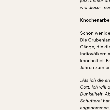
jetzt immer un
wie dieser me
Knochenarbeit
Schon wenige 
Die Grubenlam
Gänge, die di
Indiovölkern 
knöcheltief. B
Jahren zum er
„Als ich die e
Gott, ich will
Dunkelheit. Ab
Schufterei hat
angenommen, a