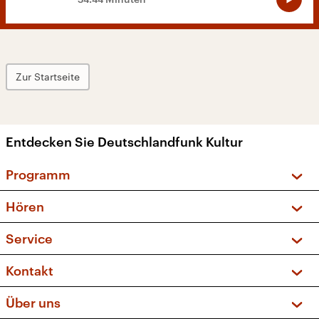
Zur Startseite
Entdecken Sie Deutschlandfunk Kultur
Programm
Vorschau und Rückschau
Hören
Sendungen und Podcasts
Livestream
Service
Musikliste
Frequenzen (UKW + DAB+)
FAQ
Kontakt
Kakadu – Das Kinderprogramm
Apps
Archiv
Hörerservice
Über uns
Newsletter