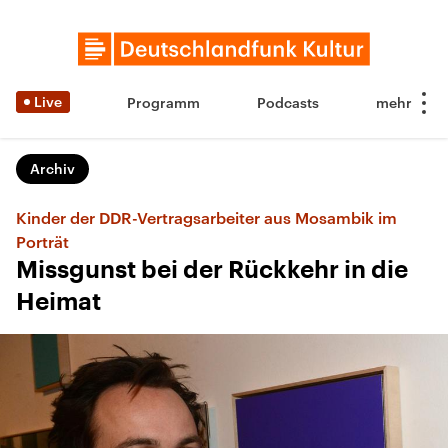
Live
Programm
Podcasts
Archiv
Kinder der DDR-Vertragsarbeiter aus Mosambik im
Porträt
Missgunst bei der Rückkehr in die
Heimat