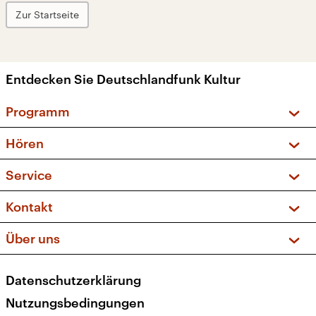
Zur Startseite
Entdecken Sie Deutschlandfunk Kultur
Programm
Vorschau und Rückschau
Hören
Sendungen und Podcasts
Livestream
Service
Musikliste
Frequenzen (UKW + DAB+)
FAQ
Kontakt
Kakadu – Das Kinderprogramm
Apps
Archiv
Hörerservice
Über uns
Newsletter
Social Media
Deutschlandradio
RSS
Datenschutzerklärung
Presse
Veranstaltungen
Nutzungsbedingungen
Karriere