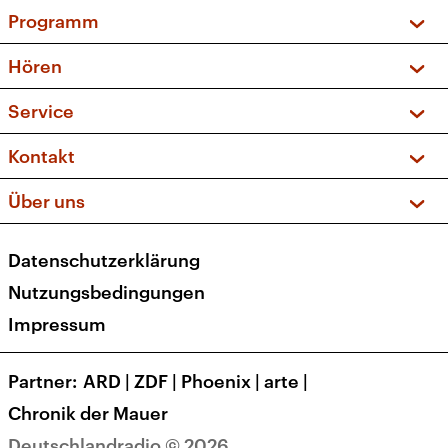
Programm
Vorschau und Rückschau
Hören
Sendungen und Podcasts
Livestream
Service
Musikliste
Frequenzen (UKW + DAB+)
FAQ
Kontakt
Kakadu – Das Kinderprogramm
Apps
Archiv
Hörerservice
Über uns
Newsletter
Social Media
Deutschlandradio
RSS
Datenschutzerklärung
Presse
Veranstaltungen
Nutzungsbedingungen
Karriere
Impressum
Transparenz
Korrekturen und Richtigstellungen
Partner
ARD
|
ZDF
|
Phoenix
|
arte
|
Barrierefreiheit
Chronik der Mauer
Deutschlandradio © 2026