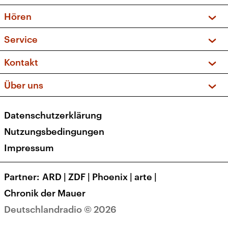
Vorschau und Rückschau
Hören
Sendungen und Podcasts
Livestream
Service
Musikliste
Frequenzen (UKW + DAB+)
FAQ
Kontakt
Kakadu – Das Kinderprogramm
Apps
Archiv
Hörerservice
Über uns
Newsletter
Social Media
Deutschlandradio
RSS
Datenschutzerklärung
Presse
Veranstaltungen
Nutzungsbedingungen
Karriere
Impressum
Transparenz
Korrekturen und Richtigstellungen
Partner
ARD
|
ZDF
|
Phoenix
|
arte
|
Barrierefreiheit
Chronik der Mauer
Deutschlandradio © 2026