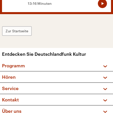
13:16 Minuten
Zur Startseite
Entdecken Sie Deutschlandfunk Kultur
Programm
Vorschau und Rückschau
Hören
Sendungen und Podcasts
Livestream
Service
Musikliste
Frequenzen (UKW + DAB+)
FAQ
Kontakt
Kakadu – Das Kinderprogramm
Apps
Archiv
Hörerservice
Über uns