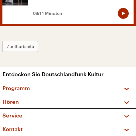
08:11 Minuten
Zur Startseite
Entdecken Sie Deutschlandfunk Kultur
Programm
Vorschau und Rückschau
Hören
Sendungen und Podcasts
Livestream
Service
Musikliste
Frequenzen (UKW + DAB+)
FAQ
Kontakt
Kakadu – Das Kinderprogramm