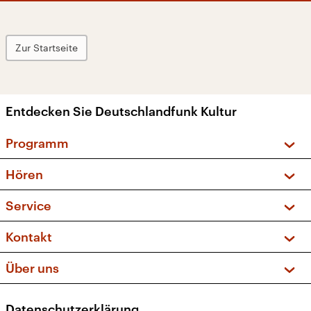
Zur Startseite
Entdecken Sie Deutschlandfunk Kultur
Programm
Vorschau und Rückschau
Hören
Sendungen und Podcasts
Livestream
Service
Musikliste
Frequenzen (UKW + DAB+)
FAQ
Kontakt
Kakadu – Das Kinderprogramm
Apps
Archiv
Hörerservice
Über uns
Newsletter
Social Media
Deutschlandradio
RSS
Datenschutzerklärung