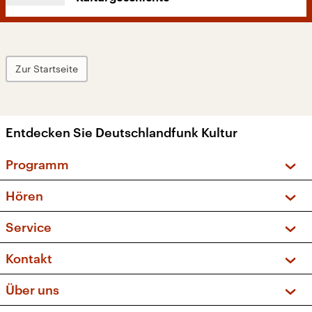
Zur Startseite
Entdecken Sie Deutschlandfunk Kultur
Programm
Vorschau und Rückschau
Hören
Sendungen und Podcasts
Livestream
Service
Musikliste
Frequenzen (UKW + DAB+)
FAQ
Kontakt
Kakadu – Das Kinderprogramm
Apps
Archiv
Hörerservice
Über uns
Newsletter
Social Media