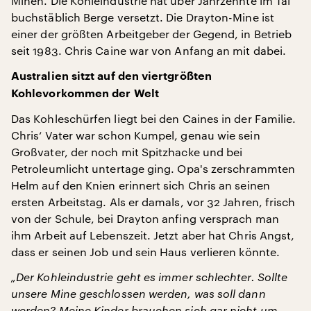
Minen. Die Kohleindustrie hat über Jahrzehnte im Tal
buchstäblich Berge versetzt. Die Drayton-Mine ist
einer der größten Arbeitgeber der Gegend, in Betrieb
seit 1983. Chris Caine war von Anfang an mit dabei.
Australien sitzt auf den viertgrößten
Kohlevorkommen der Welt
Das Kohleschürfen liegt bei den Caines in der Familie.
Chris‘ Vater war schon Kumpel, genau wie sein
Großvater, der noch mit Spitzhacke und bei
Petroleumlicht untertage ging. Opa's zerschrammten
Helm auf den Knien erinnert sich Chris an seinen
ersten Arbeitstag. Als er damals, vor 32 Jahren, frisch
von der Schule, bei Drayton anfing versprach man
ihm Arbeit auf Lebenszeit. Jetzt aber hat Chris Angst,
dass er seinen Job und sein Haus verlieren könnte.
„Der Kohleindustrie geht es immer schlechter. Sollte
unsere Mine geschlossen werden, was soll dann
werden? Meine Kinder brauchen sich gar nicht um