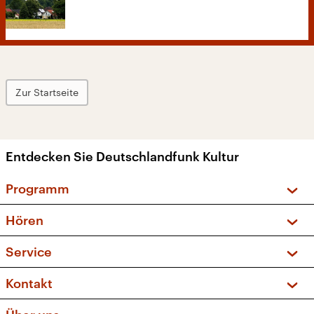
Zur Startseite
Entdecken Sie Deutschlandfunk Kultur
Programm
Vorschau und Rückschau
Hören
Sendungen und Podcasts
Livestream
Service
Musikliste
Frequenzen (UKW + DAB+)
FAQ
Kontakt
Kakadu – Das Kinderprogramm
Apps
Archiv
Hörerservice