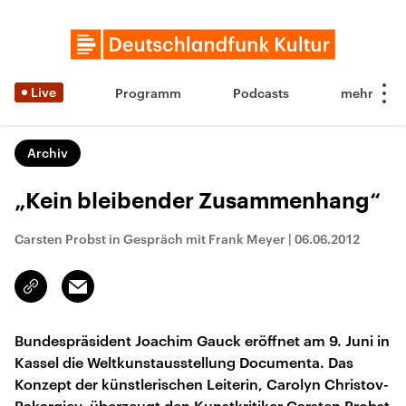
Live
Programm
Podcasts
Archiv
„Kein bleibender Zusammenhang“
Carsten Probst in Gespräch mit Frank Meyer
|
06.06.2012
Email
Link
kopieren/teilen
Bundespräsident Joachim Gauck eröffnet am 9. Juni in
Kassel die Weltkunstausstellung Documenta. Das
Konzept der künstlerischen Leiterin, Carolyn Christov-
Bakargiev, überzeugt den Kunstkritiker Carsten Probst