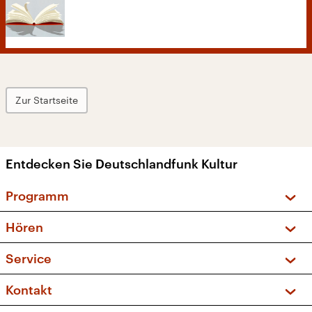
Zur Startseite
Entdecken Sie Deutschlandfunk Kultur
Programm
Vorschau und Rückschau
Hören
Sendungen und Podcasts
Livestream
Service
Musikliste
Frequenzen (UKW + DAB+)
FAQ
Kontakt
Kakadu – Das Kinderprogramm
Apps
Archiv