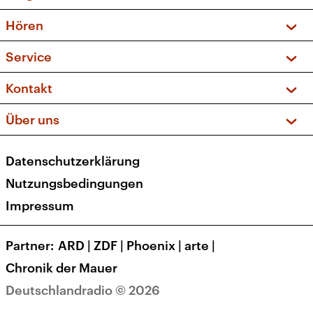
Vorschau und Rückschau
Hören
Sendungen und Podcasts
Livestream
Service
Musikliste
Frequenzen (UKW + DAB+)
FAQ
Kontakt
Kakadu – Das Kinderprogramm
Apps
Archiv
Hörerservice
Über uns
Newsletter
Social Media
Deutschlandradio
RSS
Datenschutzerklärung
Presse
Veranstaltungen
Nutzungsbedingungen
Karriere
Impressum
Transparenz
Korrekturen und Richtigstellungen
Partner
ARD
|
ZDF
|
Phoenix
|
arte
|
Barrierefreiheit
Chronik der Mauer
Deutschlandradio © 2026