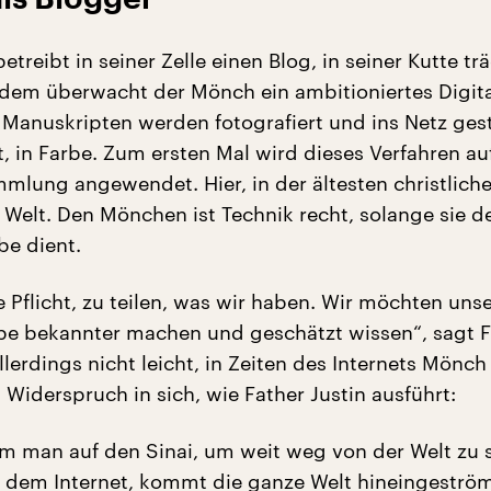
etreibt in seiner Zelle einen Blog, in seiner Kutte trä
dem überwacht der Mönch ein ambitioniertes Digita
Manuskripten werden fotografiert und ins Netz geste
, in Farbe. Zum ersten Mal wird dieses Verfahren au
mlung angewendet. Hier, in der ältesten christlich
r Welt. Den Mönchen ist Technik recht, solange sie 
rbe dient.
 Pflicht, zu teilen, was wir haben. Wir möchten uns
Erbe bekannter machen und geschätzt wissen“, sagt 
 allerdings nicht leicht, in Zeiten des Internets Mönch
Widerspruch in sich, wie Father Justin ausführt:
am man auf den Sinai, um weit weg von der Welt zu s
 dem Internet, kommt die ganze Welt hineingeström