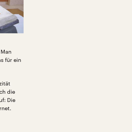
. Man
s für ein
zität
rch die
uf: Die
rnet.