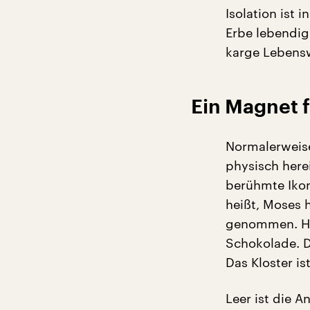
Isolation ist 
Erbe lebendig 
karge Lebensw
Ein Magnet f
Normalerweise 
physisch herei
berühmte Ikon
heißt, Moses 
genommen. He
Schokolade. 
Das Kloster is
Leer ist die A