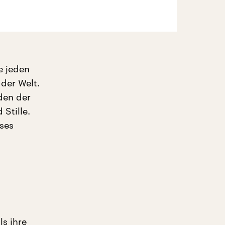
e jeden
 der Welt.
den der
Stille.
eses
ls ihre