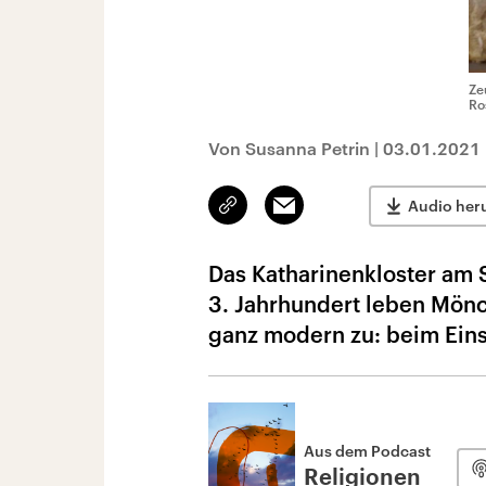
Ze
Ro
Von Susanna Petrin
|
03.01.2021
Link
Email
Audio her
kopieren/teilen
Das Katharinenkloster am Si
3. Jahrhundert leben Mönc
ganz modern zu: beim Eins
Aus dem Podcast
Religionen