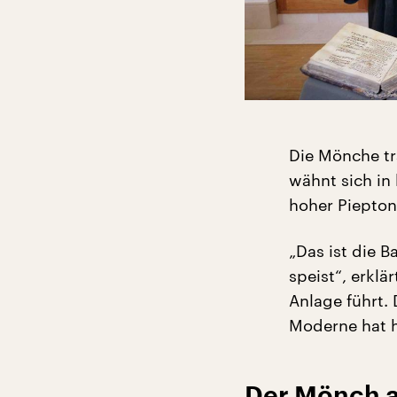
Die Mönche tr
wähnt sich in 
hoher Piepton
„Das ist die B
speist“, erklä
Anlage führt. 
Moderne hat hi
Der Mönch a