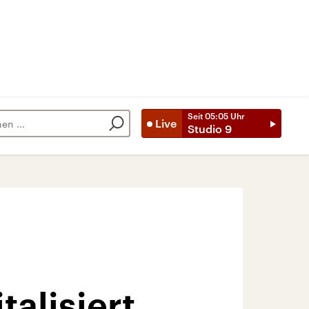
Seit
05:05
Uhr
Live
Studio 9
talisiert