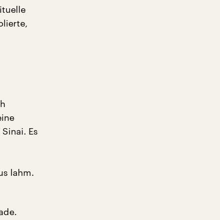
ituelle
lierte,
ch
eine
Sinai. Es
us lahm.
ade.