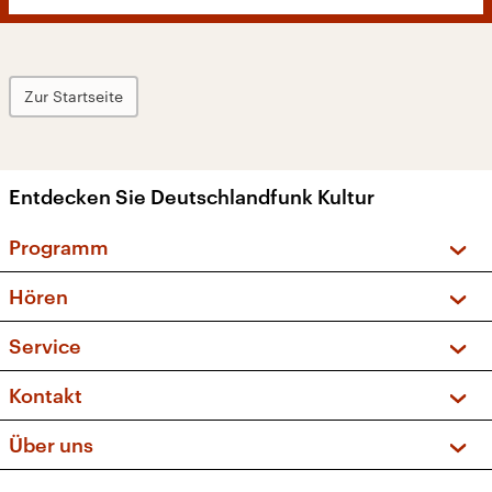
Zur Startseite
Entdecken Sie Deutschlandfunk Kultur
Programm
Vorschau und Rückschau
Hören
Sendungen und Podcasts
Livestream
Service
Musikliste
Frequenzen (UKW + DAB+)
FAQ
Kontakt
Kakadu – Das Kinderprogramm
Apps
Archiv
Hörerservice
Über uns
Newsletter
Social Media
Deutschlandradio