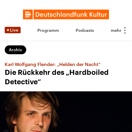
Live
Programm
Podcasts
Archiv
Karl Wolfgang Flender: „Helden der Nacht“
Die Rückkehr des „Hardboiled
Detective“