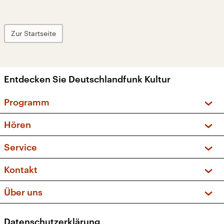
Zur Startseite
Entdecken Sie Deutschlandfunk Kultur
Programm
Vorschau und Rückschau
Hören
Sendungen und Podcasts
Livestream
Service
Musikliste
Frequenzen (UKW + DAB+)
FAQ
Kontakt
Kakadu – Das Kinderprogramm
Apps
Archiv
Hörerservice
Über uns
Newsletter
Social Media
Deutschlandradio
RSS
Datenschutzerklärung