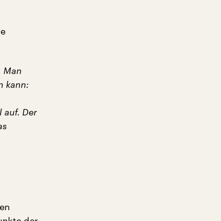
re
s. Man
n kann:
 auf. Der
as
len
unkte der