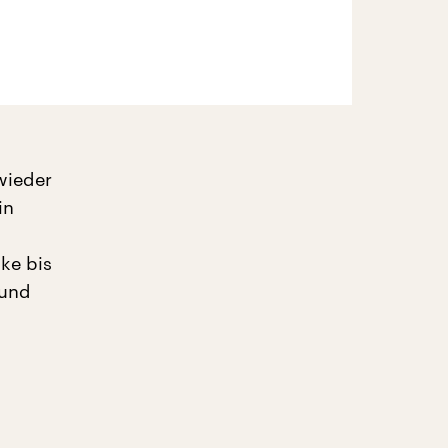
wieder
in
ke bis
 und