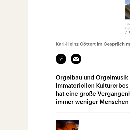
Bl
Si
/ 
Karl-Heinz Göttert im Gespräch m
Link
Email
kopieren/teilen
Orgelbau und Orgelmusik i
Immateriellen Kulturerbe
hat eine große Vergangenhe
immer weniger Menschen i