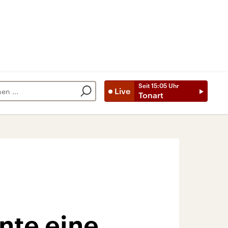
Seit
15:05
Uhr
Live
Tonart
nte eine