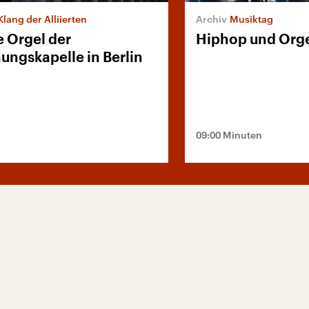
Klang der Alliierten
Musiktag
e Orgel der
Hiphop und Org
ungskapelle in Berlin
09:00 Minuten