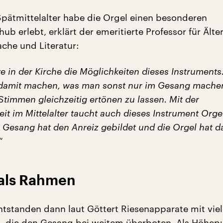
Spätmittelalter habe die Orgel einen besonderen
ub erlebt, erklärt der emeritierte Professor für Älte
che und Literatur:
e in der Kirche die Möglichkeiten dieses Instrument
damit machen, was man sonst nur im Gesang mache
timmen gleichzeitig ertönen zu lassen. Mit der
t im Mittelalter taucht auch dieses Instrument Orgel
Gesang hat den Anreiz gebildet und die Orgel hat d
“
 als Rahmen
entstanden dann laut Göttert Riesenapparate mit vie
, die den Gesang bei weitem überboten. Als Höhep