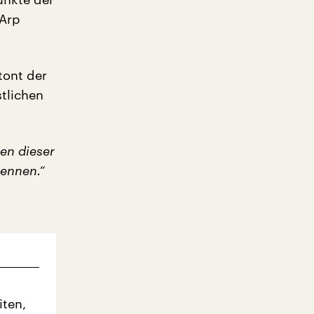
 Arp
ont der
stlichen
ben dieser
kennen.“
iten,