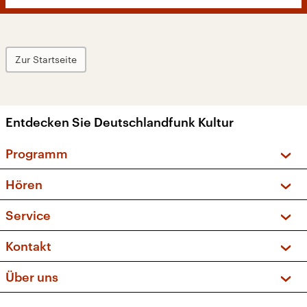
Zur Startseite
Entdecken Sie Deutschlandfunk Kultur
Programm
Vorschau und Rückschau
Hören
Sendungen und Podcasts
Livestream
Service
Musikliste
Frequenzen (UKW + DAB+)
FAQ
Kontakt
Kakadu – Das Kinderprogramm
Apps
Archiv
Hörerservice
Über uns
Newsletter
Social Media
Deutschlandradio
RSS