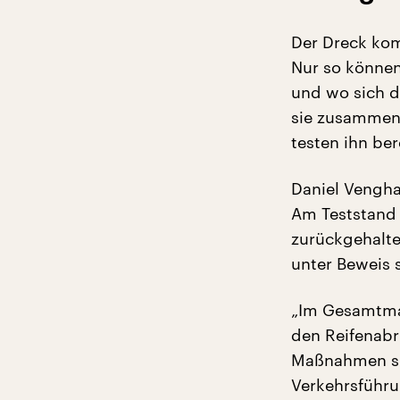
Der Dreck kom
Nur so können
und wo sich d
sie zusammen 
testen ihn be
Daniel Venghau
Am Teststand i
zurückgehalte
unter Beweis s
„Im Gesamtmaß
den Reifenabr
Maßnahmen si
Verkehrsführu