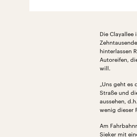
Die Clayallee 
Zehntausende 
hinterlassen 
Autoreifen, di
will.
„Uns geht es d
Straße und di
aussehen, d.h
wenig dieser P
Am Fahrbahnra
Sieker mit ei