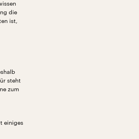
wissen
ung die
en ist,
eshalb
ür steht
ine zum
t einiges