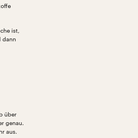
offe
che ist,
d dann
eb über
er genau.
r aus.