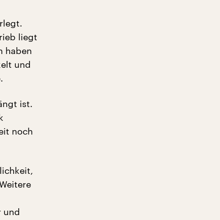
rlegt.
ieb liegt
en haben
kelt und
.
ngt ist.
k
eit noch
ichkeit,
 Weitere
r und