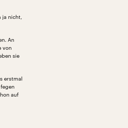
ja nicht,
en. An
e von
eben sie
ts erstmal
 fegen
chon auf