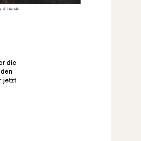
n.
© Harald
er die
, den
 jetzt