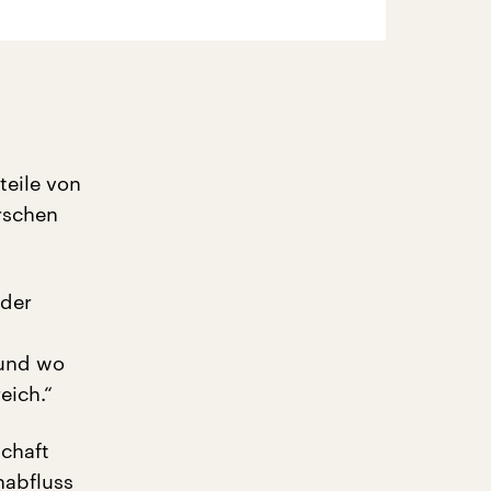
.
teile von
orschen
 der
 und wo
eich.“
chaft
nabfluss