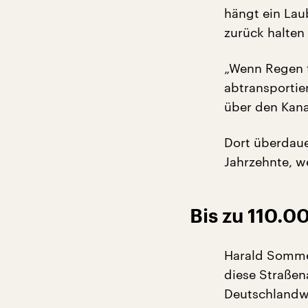
hängt ein Lau
zurück halten 
„Wenn Regen fä
abtransportie
über den Kanal
Dort überdaue
Jahrzehnte, w
Bis zu 110.0
Harald Sommer
diese Straßen
Deutschlandwe