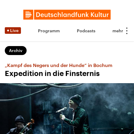
Live
Programm
Podcasts
Archiv
„Kampf des Negers und der Hunde“ in Bochum
Expedition in die Finsternis