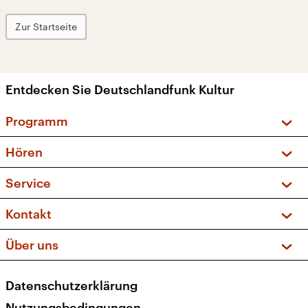
Zur Startseite
Entdecken Sie Deutschlandfunk Kultur
Programm
Vorschau und Rückschau
Hören
Sendungen und Podcasts
Livestream
Service
Musikliste
Frequenzen (UKW + DAB+)
FAQ
Kontakt
Kakadu – Das Kinderprogramm
Apps
Archiv
Hörerservice
Über uns
Newsletter
Social Media
Deutschlandradio
RSS
Datenschutzerklärung
Presse
Veranstaltungen
Nutzungsbedingungen