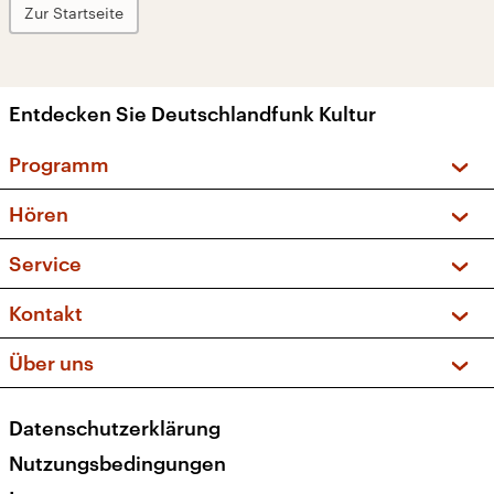
Zur Startseite
Entdecken Sie Deutschlandfunk Kultur
Programm
Vorschau und Rückschau
Hören
Sendungen und Podcasts
Livestream
Service
Musikliste
Frequenzen (UKW + DAB+)
FAQ
Kontakt
Kakadu – Das Kinderprogramm
Apps
Archiv
Hörerservice
Über uns
Newsletter
Social Media
Deutschlandradio
RSS
Datenschutzerklärung
Presse
Veranstaltungen
Nutzungsbedingungen
Karriere