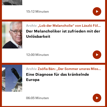
15:12 Minuten
„Lob der Melancholie“ von László Földényi
Der Melancholiker ist zufrieden mit der
Unlösbarkeit
12:00 Minuten
Zsófia Bán: „Der Sommer unsres Missvergnügens“
Eine Diagnose für das kränkelnde
Europa
06:05 Minuten