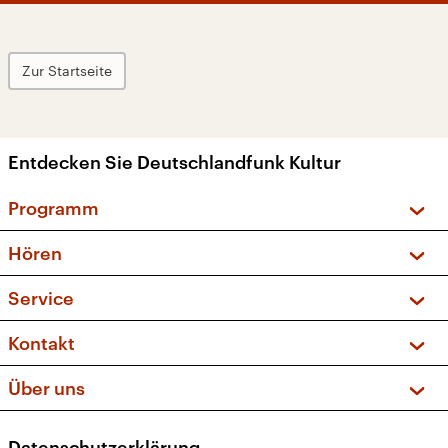
Zur Startseite
Entdecken Sie Deutschlandfunk Kultur
Programm
Vorschau und Rückschau
Hören
Sendungen und Podcasts
Livestream
Service
Musikliste
Frequenzen (UKW + DAB+)
FAQ
Kontakt
Kakadu – Das Kinderprogramm
Apps
Archiv
Hörerservice
Über uns
Newsletter
Social Media
Deutschlandradio
RSS
Datenschutzerklärung