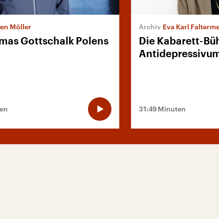
fen Möller
Eva Karl Falterme
mas Gottschalk Polens
Die Kabarett-Bü
Antidepressivu
ten
31:49 Minuten