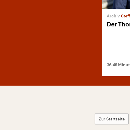
Stef
Der Tho
36:49 Minu
Zur Startseite