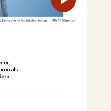
40:11 Minuten
 Komische im Alltäglichen in den
mter
hren als
iere