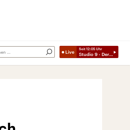
Seit
12:05
Uhr
Live
Studio 9 - Der Tag mit ..
ich