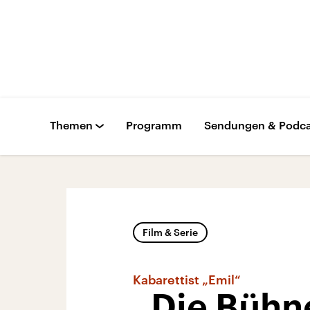
Themen
Programm
Sendungen & Podca
Film & Serie
Kabarettist „Emil“
„Die Bühne