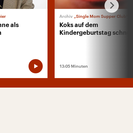
ier
„Single Mom Supper Club“
hne als
Koks auf dem
m
Kindergeburtstag schnu
13:05 Minuten