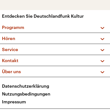
Entdecken Sie Deutschlandfunk Kultur
Programm
Vorschau und Rückschau
Hören
Sendungen und Podcasts
Livestream
Service
Musikliste
Frequenzen (UKW + DAB+)
FAQ
Kontakt
Kakadu – Das Kinderprogramm
Apps
Archiv
Hörerservice
Über uns
Newsletter
Social Media
Deutschlandradio
RSS
Datenschutzerklärung
Presse
Veranstaltungen
Nutzungsbedingungen
Karriere
Impressum
Transparenz