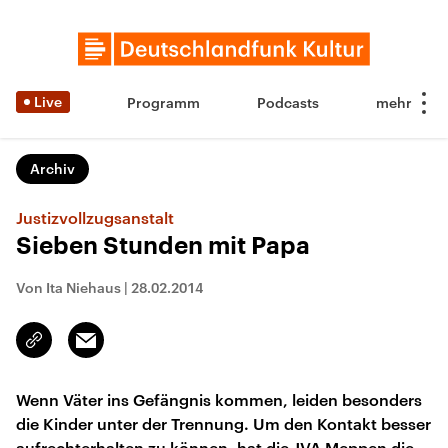
Live
Programm
Podcasts
Archiv
Justizvollzugsanstalt
Sieben Stunden mit Papa
Von Ita Niehaus
|
28.02.2014
Email
Link
kopieren/teilen
Wenn Väter ins Gefängnis kommen, leiden besonders
die Kinder unter der Trennung. Um den Kontakt besser
aufrechterhalten zu können, hat die JVA Meppen die